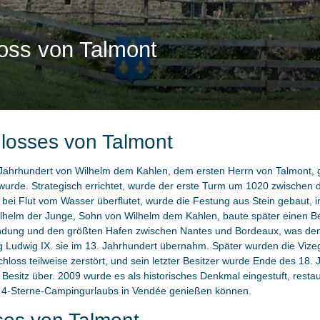
oss von Talmont
losses von Talmont
Jahrhundert von Wilhelm dem Kahlen, dem ersten Herrn von Talmont, g
wurde. Strategisch errichtet, wurde der erste Turm um 1020 zwischen
ei Flut vom Wasser überflutet, wurde die Festung aus Stein gebaut, 
ilhelm der Junge, Sohn von Wilhelm dem Kahlen, baute später einen Ber
ndung und den größten Hafen zwischen Nantes und Bordeaux, was den 
g Ludwig IX. sie im 13. Jahrhundert übernahm. Später wurden die Viz
ss teilweise zerstört, und sein letzter Besitzer wurde Ende des 18. Ja
 Besitz über. 2009 wurde es als historisches Denkmal eingestuft, restau
s 4-Sterne-Campingurlaubs in Vendée genießen können.