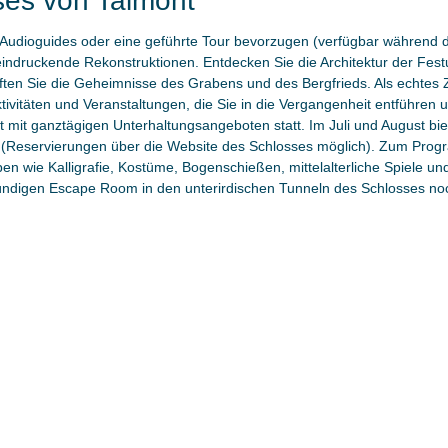
es von Talmont
it Audioguides oder eine geführte Tour bevorzugen (verfügbar während 
ndruckende Rekonstruktionen. Entdecken Sie die Architektur der Festu
lüften Sie die Geheimnisse des Grabens und des Bergfrieds. Als echtes Z
tivitäten und Veranstaltungen, die Sie in die Vergangenheit entführen
st mit ganztägigen Unterhaltungsangeboten statt. Im Juli und August bie
 (Reservierungen über die Website des Schlosses möglich). Zum Pro
en wie Kalligrafie, Kostüme, Bogenschießen, mittelalterliche Spiele un
tündigen Escape Room in den unterirdischen Tunneln des Schlosses no