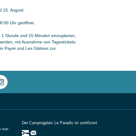
d 15. August.
8:00 Uhr geöffnet.
.
ns 1 Stunde und 15 Minuten einzuplanen,
 werden, mit Ausnahme von Tagestickets.
n in Payré und Les Gâtines zur
Der Campingplatz Le Paradis ist zertifiziert
-sur-