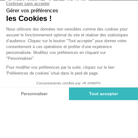
Talmont-Saint-Hilaire, Vendée
Abierto del
1 de mayo de 2026
al
16 de septiembre de 2026
Alquiler de fin de semana inusual
en Vendée
¿Estás buscando reservar un fin de semana inusual en
Vendée? Te ofrecemos una amplia gama de alquileres
inusuales en Vendée. Date un respiro de uno o dos días
en la Costa de la Luz. Disfruta del paisaje, practica
actividades acuáticas, visita sitios históricos... las
actividades no faltan en tu camping en Vendée. Añade
emoción a esta aventura en pareja o en familia
hospedándote en un alojamiento inusual tipo
Cocosweet. La experiencia de glamping te acerca a la
naturaleza, permitiéndote disfrutar al mismo tiempo del