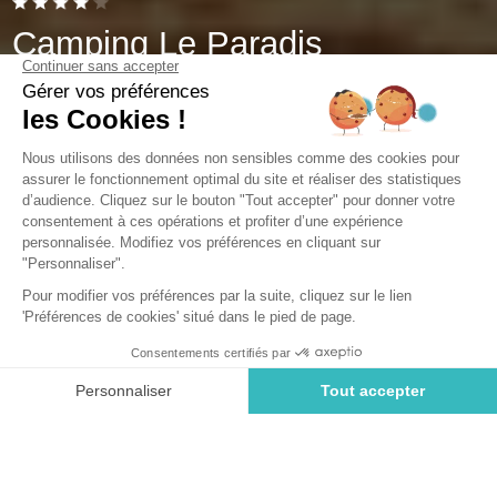
Camping Le Paradis
Talmont-Saint-Hilaire, Vendée
Abierto del
1 de mayo de 2026
al
16 de septiembre de 2026
Camping a 15 minutos de Château
d’Olonne en Vendée
Bienvenidos a Sea Green Le Paradis en Vendée, su
próximo camping cerca de Château d’Olonne.
Ubicación junto al mar, alquiler de mobil-homes
económicos, piscina cubierta y climatizada, y un parque
arbolado de 4 hectáreas: todo está listo para su estancia
confortable en Vendée.