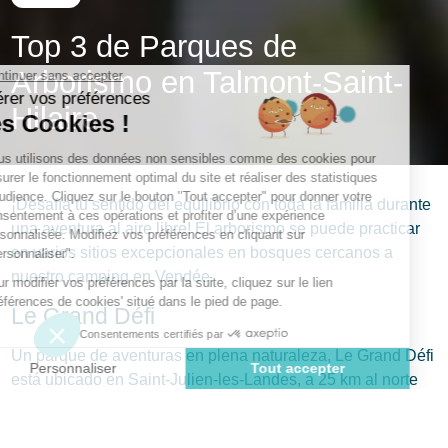
Top 3 de Parques de
Arborismo en Talmont-Saint-
Hilaire
¡Desafía tu sentido del equilibrio con toda la familia durante
una aventura al aire libre! El arborismo se puede practicar
en varios sitios excepcionales en bosques cercanos a
nuestro camping en Vendée.
Le Grand Défi
Un parque de aventuras en plena naturaleza, Le Grand Défi
está ubicado en Saint-Julien-les-Landes, a 25 km al norte
de Talmont. Este lugar cuenta con el parque de arborismo
más grande del oeste, además de muchas otras actividades