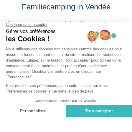
Familiecamping in Vendée
Op onze 4-sterren camping in Vendée kun je tijdens je
gezinsvakantie “ontspannen” en optimaal genieten van
je dagen en avonden dankzij ons animatieteam. Zij
bieden allerlei leuke, sportieve en feestelijke activiteiten
voor jong en oud.
Onze gezinsvriendelijke camping in Vendée, gelegen in
Talmont-Saint-Hilaire, biedt dagelijks op maat gemaakte
excursieprogramma’s en animaties voor kinderen,
tieners en volwassenen.
Bij zonsondergang kun je genieten van een feestelijke
avond, elke dag anders, georganiseerd met gevarieerde
thema’s voor zowel kinderen als ouders, op een van de
beste natuursterrencampings aan het strand in Frankrijk.