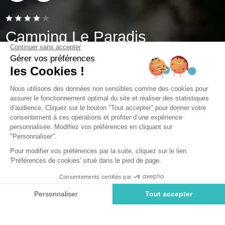
Camping Le Paradis
Talmont-Saint-Hilaire, Vendée
Open van
1 mei 2026
Tot
16 september 2026
Laat u verleiden tot een verblijf op
een camping met zwembad in
Vendée