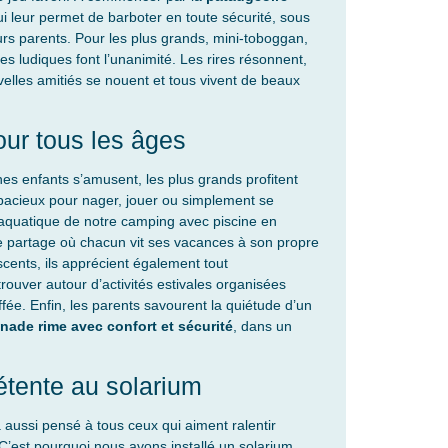
i leur permet de barboter en toute sécurité, sous
urs parents. Pour les plus grands, mini-toboggan,
es ludiques font l’unanimité. Les rires résonnent,
elles amitiés se nouent et tous vivent de beaux
our tous les âges
es enfants s’amusent, les plus grands profitent
pacieux pour nager, jouer ou simplement se
e aquatique de notre camping avec piscine en
e partage où chacun vit ses vacances à son propre
cents, ils apprécient également tout
trouver autour d’activités estivales organisées
ffée. Enfin, les parents savourent la quiétude d’un
nade rime avec confort et sécurité
, dans un
étente au solarium
 aussi pensé à tous ceux qui aiment ralentir
C’est pourquoi nous avons installé un solarium