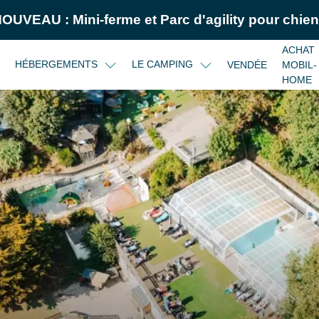
NOUVEAU :
Mini-ferme
et
Parc d'agility pour chie
ACHAT
HÉBERGEMENTS
LE CAMPING
VENDÉE
MOBIL-
HOME