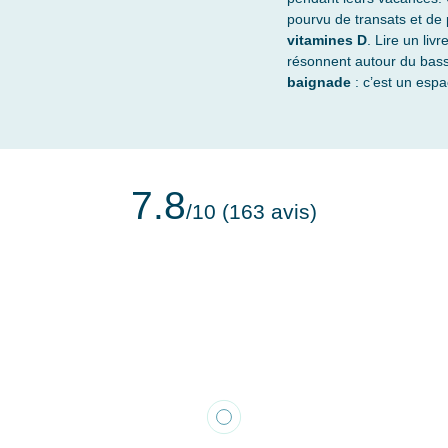
pourvu de transats et de p
vitamines D
. Lire un livr
résonnent autour du bassi
baignade
: c’est un espac
7.8
/10 (163 avis)