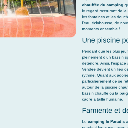
chauffée du camping
qu
le regard rassurant de le
les fontaines et les douch
l’eau éclabousse, de nouv
moments ensemble !
Une piscine p
Pendant que les plus jeun
pleinement d’un bassin s
détendre. Ainsi, l’espac
Vendée devient un lieu d
rythme. Quant aux adoles
particulièrement de se re
autour de la piscine chau
bassin chauffé où la
baig
cadre à taille humaine.
Farniente et d
Le
camping le Paradis
a
pendant leurs vacances. 