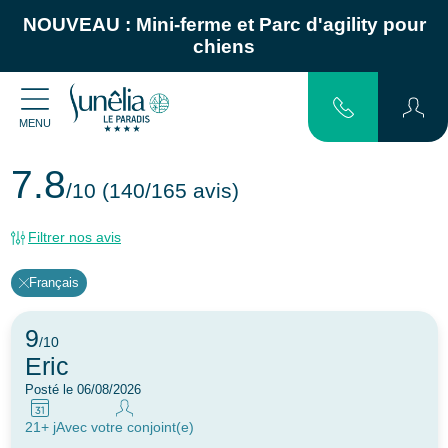
NOUVEAU :
Mini-ferme
et
Parc d'agility pour
chiens
MENU
7.8
/10
(140/165 avis)
Filtrer nos avis
Français
9
/10
Eric
Posté le 06/08/2026
21+ j
Avec votre conjoint(e)