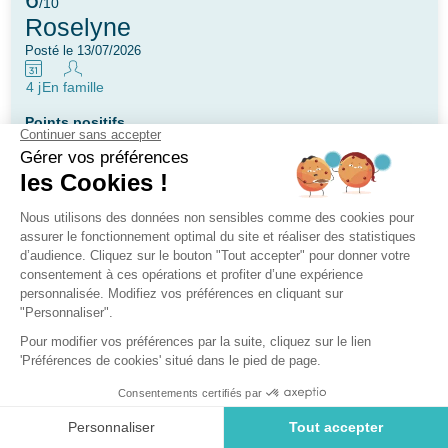
/10
Roselyne
Posté le 13/07/2026
4 j
En famille
Points positifs
Réactivité, les animations.
Axe d'amélioration
La propreté des sanitaires dans le mobil-home, la
chaleur sans climatiseur ni ventilateur. Les herbes a
défrechire.
Hébergement
Services
Parc aquatique
Destinations