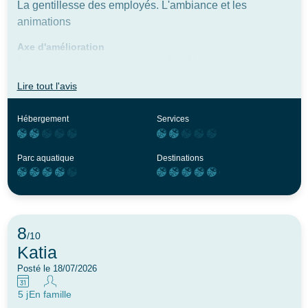
La gentillesse des employés. L'ambiance et les
animations
Axe d'amélioration
La prise en charge des demandes. Nous avons eu une
invasion de fourmis toute la semaine. Ca nous a
Lire tout l'avis
littéralement gâché le séjour. Un spray a été appliqué
mais au vu de l'ampleur de l'invasion un changement de
Hébergement
Services
mobile home aurait été le plus adapté
Parc aquatique
Destinations
8
/10
Katia
Posté le 18/07/2026
5 j
En famille