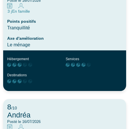
Posté le 16/07/2026
3 j
En famille
Points positifs
Tranquillité
Axe d'amélioration
Le ménage
Hébergement
Services
Destinations
8
/10
Andréa
Posté le 16/07/2026