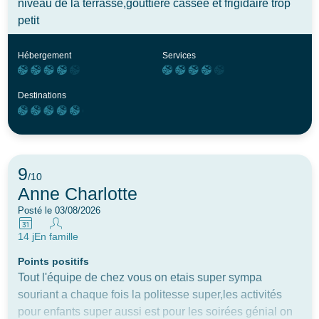
niveau de la terrasse,gouttière cassée et frigidaire trop
petit
Hébergement
Services
Destinations
9
/10
Anne Charlotte
Posté le 03/08/2026
14 j
En famille
Points positifs
Tout l'équipe de chez vous on etais super sympa
souriant a chaque fois la politesse super,les activités
pour enfants super aussi est pour les soirées génial on