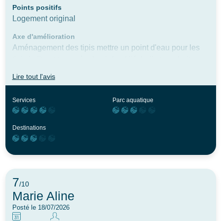
Points positifs
Logement original
Axe d'amélioration
Aménagement des tipis mettre un point d'eau pour les
tipis le lit est trop près du plafond l'échelle trop droite
très difficile de monter sans avoir peur de tomber et pour
Lire tout l'avis
redescendre c'est pire Également la table et banc pas
confortable ce serait bien de prévoir des chaises et table
Services
Parc aquatique
un vrai salon de jardin et aussi des transats peut être
aussi une vraie toile d'ombrage et pas parasol
Destinations
7
/10
Marie Aline
Posté le 18/07/2026