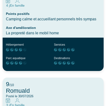
4 j
En famille
Points positifs
Camping calme et accueillant personnels très sympas
Axe d'amélioration
La propreté dans le mobil home
Hébergement
Services
Parc aquatique
Destinations
9
/10
Romuald
Posté le 30/07/2026
3 j
En famille