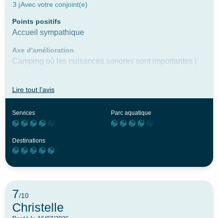
3 j
Avec votre conjoint(e)
Points positifs
Accueil sympathique
Axe d'amélioration
Camping où les nuisances sonores sont importantes (
jusqu à 23h30, nous pouvons le tolérer mais jusqu a 2
heures c est un peu compliqué) où des travaux sont à
Lire tout l'avis
effectuer au niveau de la robinetterie et au niveau des
douches bouillantes. Nuit du 14 juillet, altercation dans
Services
Parc aquatique
la nuit et le matin matériel de camping recouvert de
sang. Nous avons préféré quitter les lieux le jour même.
Destinations
7
/10
Christelle