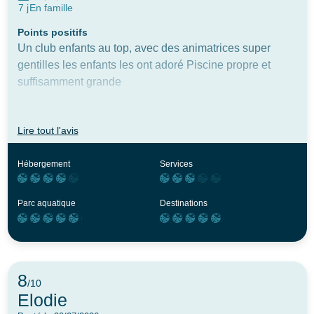
7 j
En famille
Points positifs
Un club enfants au top, avec des animatrices super
gentilles les enfants les ont adoré Piscine propre et
suffisamment grande
Axe d'amélioration
Un gros point négatif sur le suivi des demandes. Des le
Lire tout l'avis
premier jour j'ai signalé un problème de gaz, pas d'eau
chaude ni de gazinière et cela n'a pas été réglé de tout
Hébergement
Services
le séjour malgré que je sois venue deux fois
supplémentaires pour relancer.
Parc aquatique
Destinations
8
/10
Elodie