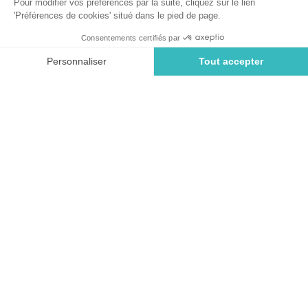
uitstekend vertrekpunt om de regio te verkennen.
Benieuwd waar te beginnen? Ontdek onze top 5
bezienswaardigheden in de Pays de la Loire.
Château des Ducs de Bretagne in
Nantes