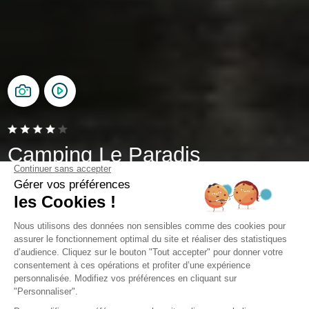
Camping Le Paradis
Talmont-Saint-Hilaire, Vendée
Open van
1 mei 2026
Tot
16 september 2026
Camping in Pays de la Loire
De 4-sterren camping Le Paradis in Vendée is een