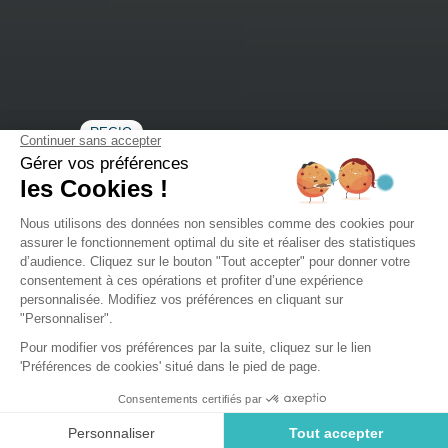
REGIO
Kaart van de Vendée
De Vendée ontdekken
Puy du Fou, Marais Poitevin, wijnroutes… dit zijn enkele
van de trotsen van de Vendée.
De regio staat ook bekend om haar Côte de Lumière, die
zich uitstrekt over meer dan 250 km, met meer dan 140 km
aan stranden en gerenommeerde badplaatsen zoals Notre-
Dame-de-Monts, Saint-Jean-de-Monts, Bretignolles-sur-Mer