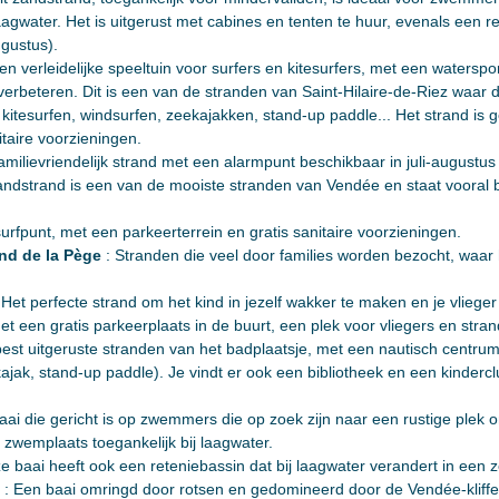
agwater. Het is uitgerust met cabines en tenten te huur, evenals een r
ugustus).
en verleidelijke speeltuin voor surfers en kitesurfers, met een watersp
verbeteren. Dit is een van de stranden van Saint-Hilaire-de-Riez waar 
tesurfen, windsurfen, zeekajakken, stand-up paddle... Het strand is ge
taire voorzieningen.
amilievriendelijk strand met een alarmpunt beschikbaar in juli-augustus
 zandstrand is een van de mooiste stranden van Vendée en staat vooral b
rfpunt, met een parkeerterrein en gratis sanitaire voorzieningen.
nd de la Pège
: Stranden die veel door families worden bezocht, waar h
 Het perfecte strand om het kind in jezelf wakker te maken en je vliege
t een gratis parkeerplaats in de buurt, een plek voor vliegers en strand
est uitgeruste stranden van het badplaatsje, met een nautisch centrum 
ajak, stand-up paddle). Je vindt er ook een bibliotheek en een kinderc
aai die gericht is op zwemmers die op zoek zijn naar een rustige plek 
e zwemplaats toegankelijk bij laagwater.
e baai heeft ook een reteniebassin dat bij laagwater verandert in ee
: Een baai omringd door rotsen en gedomineerd door de Vendée-kliffen,