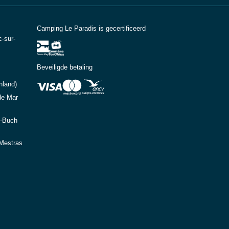
Camping Le Paradis is gecertificeerd
-sur-
Beveiligde betaling
nland)
de Mar
e-Buch
-Mestras