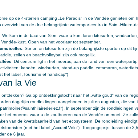
ilhome op de 4-sterren camping „Le Paradis“ in de Vendée genieten om
 overzicht van de drie belangrijkste watersportcentra in Saint-Hilaire-d
: Welkom in de baai van Sion, waar u kunt leren kitesurfen, windsurfen
de Vendée-kust. Open van het voorjaar tot september.
emoiselles
: Surfen en kitesurfen zijn de belangrijkste sporten op dit f
ddle, zeilen en beachvolleybal zijn ook mogelijk.
allées
: Dit centrum ligt in het moeras, aan de rand van een waterpartij. 
iviteiten: kanoën, windsurfen, stand-up paddle, catamaran, waterfietse
t het label „Tourisme et handicap“).
an la Vie
ontdekken? Ga op ontdekkingstocht naar het „witte goud“ van de regi
worden dagelijks rondleidingen aangeboden in juli en augustus, die v
patrimoine@sainthilairederiez.fr
). In september zijn de rondleidingen 
door het moeras, waar u de zoutboeren van de Vendée ontmoet. Ze zull
ken van de kwetsbaarheid van het ecosysteem. De rondleiding eindigt 
tstoeristen (met het label „Accueil Vélo“). Toegangsprijs: tussen de 3,5
er de 6 jaar.