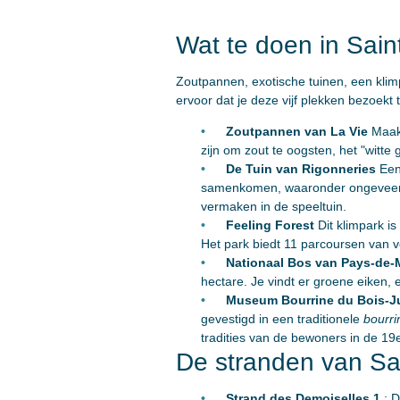
Wat te doen in Sain
Zoutpannen, exotische tuinen, een klim
ervoor dat je deze vijf plekken bezoekt ti
Zoutpannen van La Vie
Maak
zijn om zout te oogsten, het "witte 
De Tuin van Rigonneries
Een
samenkomen, waaronder ongeveer twi
vermaken in de speeltuin.
Feeling Forest
Dit klimpark 
Het park biedt 11 parcoursen van ve
Nationaal Bos van Pays-de
hectare. Je vindt er groene eiken,
Museum Bourrine du Bois-
gevestigd in een traditionele
bourri
tradities van de bewoners in de 19
De stranden van Sai
Strand des Demoiselles 1
: D