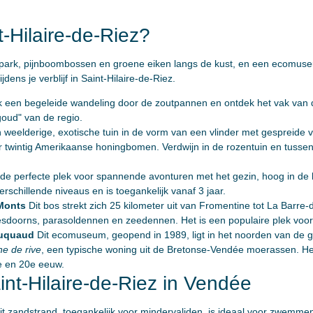
t-Hilaire-de-Riez?
park, pijnboombossen en groene eiken langs de kust, en een ecomuseum 
jdens je verblijf in Saint-Hilaire-de-Riez.
 een begeleide wandeling door de zoutpannen en ontdek het vak van d
goud" van de regio.
 weelderige, exotische tuin in de vorm van een vlinder met gespreide v
ntig Amerikaanse honingbomen. Verdwijn in de rozentuin en tussen de 
is de perfecte plek voor spannende avonturen met het gezin, hoog in 
rschillende niveaus en is toegankelijk vanaf 3 jaar.
-Monts
Dit bos strekt zich 25 kilometer uit van Fromentine tot La Barr
 esdoorns, parasoldennen en zeedennen. Het is een populaire plek voor
Juquaud
Dit ecomuseum, geopend in 1989, ligt in het noorden van de 
ne de rive
, een typische woning uit de Bretonse-Vendée moerassen. Het 
e en 20e eeuw.
nt-Hilaire-de-Riez in Vendée
it zandstrand, toegankelijk voor mindervaliden, is ideaal voor zwemme