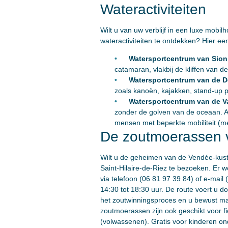
Wateractiviteiten
Wilt u van uw verblijf in een luxe mob
wateractiviteiten te ontdekken? Hier een
Watersportcentrum van Sion
catamaran, vlakbij de kliffen van 
Watersportcentrum van de D
zoals kanoën, kajakken, stand-up pa
Watersportcentrum van de V
zonder de golven van de oceaan. Act
mensen met beperkte mobiliteit (me
De zoutmoerassen v
Wilt u de geheimen van de Vendée-kust 
Saint-Hilaire-de-Riez te bezoeken. Er 
via telefoon (06 81 97 39 84) of e-mail (
14:30 tot 18:30 uur. De route voert u 
het zoutwinningsproces en u bewust ma
zoutmoerassen zijn ook geschikt voor fie
(volwassenen). Gratis voor kinderen ond