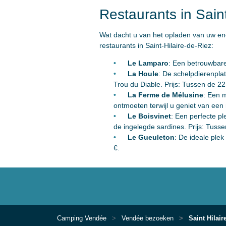
Restaurants in Saint
Wat dacht u van het opladen van uw en
restaurants in Saint-Hilaire-de-Riez:
Le Lamparo
: Een betrouwbare
La Houle
: De schelpdierenplat
Trou du Diable. Prijs: Tussen de 22
La Ferme de Mélusine
: Een m
ontmoeten terwijl u geniet van een 
Le Boisvinet
: Een perfecte p
de ingelegde sardines. Prijs: Tusse
Le Gueuleton
: De ideale plek
€.
Camping Vendée
Vendée bezoeken
Saint Hilair