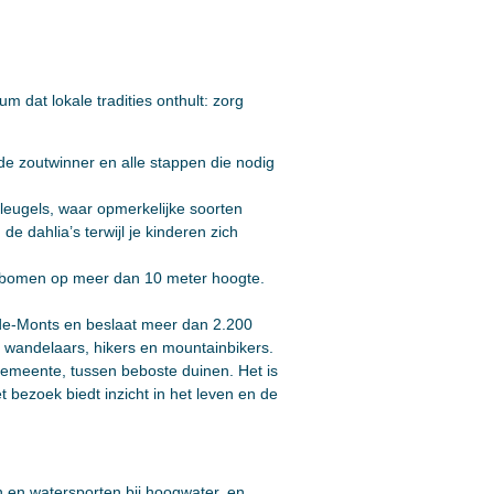
dat lokale tradities onthult: zorg
e zoutwinner en alle stappen die nodig
leugels, waar opmerkelijke soorten
dahlia’s terwijl je kinderen zich
de bomen op meer dan 10 meter hoogte.
e-de-Monts en beslaat meer dan 2.200
 wandelaars, hikers en mountainbikers.
gemeente, tussen beboste duinen. Het is
bezoek biedt inzicht in het leven en de
n en watersporten bij hoogwater, en