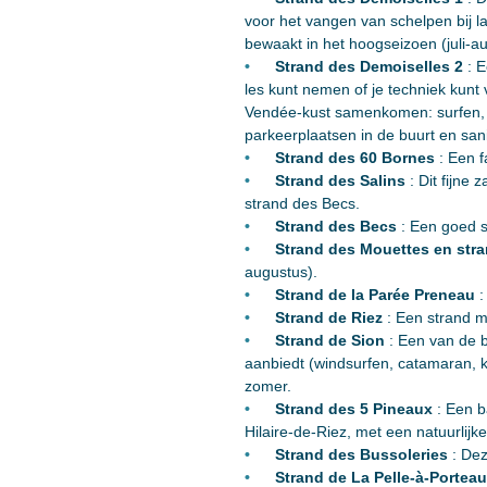
voor het vangen van schelpen bij la
bewaakt in het hoogseizoen (juli-a
Strand des Demoiselles 2
: E
les kunt nemen of je techniek kunt 
Vendée-kust samenkomen: surfen, ki
parkeerplaatsen in de buurt en sani
Strand des 60 Bornes
: Een f
Strand des Salins
: Dit fijne
strand des Becs.
Strand des Becs
: Een goed su
Strand des Mouettes en stra
augustus).
Strand de la Parée Preneau
:
Strand de Riez
: Een strand me
Strand de Sion
: Een van de b
aanbiedt (windsurfen, catamaran, k
zomer.
Strand des 5 Pineaux
: Een b
Hilaire-de-Riez, met een natuurlijk
Strand des Bussoleries
: Dez
Strand de La Pelle-à-Porteau