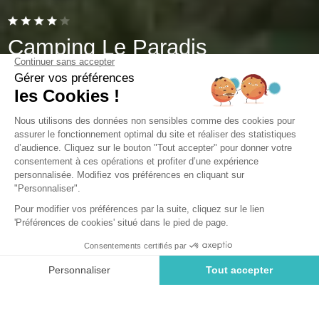
Camping Le Paradis
Talmont-Saint-Hilaire, Vendée
Open van
1 mei 2026
Tot
30 augustus 2026
Terug
Loisir Confort 3 slaapkamers
HUURACCOMMODATIE