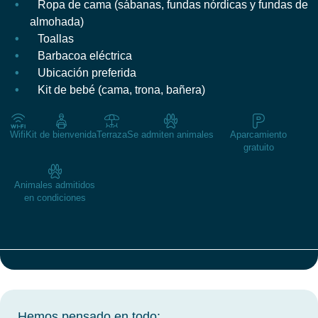
Ropa de cama (sábanas, fundas nórdicas y fundas de
almohada)
Toallas
Barbacoa eléctrica
Ubicación preferida
Kit de bebé (cama, trona, bañera)
Wifi
Kit de bienvenida
Terraza
Se admiten animales
Aparcamiento
gratuito
Animales admitidos
en condiciones
Hemos pensado en todo: