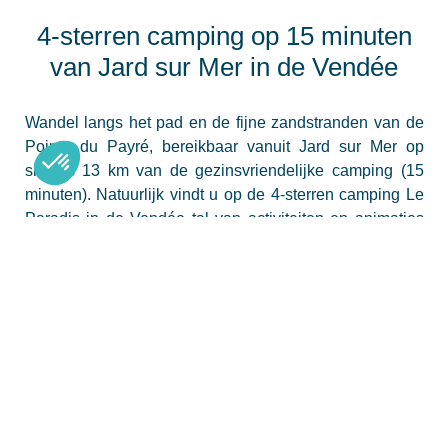
4-sterren camping op 15 minuten
van Jard sur Mer in de Vendée
Wandel langs het pad en de fijne zandstranden van de
Pointe du Payré, bereikbaar vanuit Jard sur Mer op
slechts 13 km van de gezinsvriendelijke camping (15
minuten). Natuurlijk vindt u op de 4-sterren camping Le
Paradis in de Vendée tal van activiteiten en animaties
voor jong en oud, die u meer dan één reden geven om
uw vakantiedagen met het gezin door te brengen op ons
openlucht hotel. Hier zijn vijf andere redenen om Jard-
sur-Mer te bezoeken, een charmante gezinsvriendelijke
badplaats aan de Côte de Lumière, gelegen op slechts
5 km van de camping.