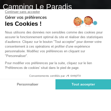
Camping Le Paradis
Talmont-Saint-Hilaire, Vendée
Open van
1 mei 2026
Tot
16 september 2026
Camping dicht bij Noirmoutier in
Vendée
Kom tot rust op het eiland Noirmoutier voor een dag. Het
eiland ligt op 1,5 uur van de camping, perfect voor een
ontspannen dag met familie of vrienden. Vanaf de
camping in Talmont Saint Hilaire kun je het eiland
Noirmoutier bereiken via de beroemde Passage du
Gois. Hoeveel reizigers werden verrast door de
opkomende vloed! Toch wordt deze toegangsroute nog
steeds gebruikt door eilandliefhebbers die zich in het