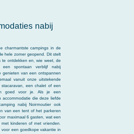
modaties nabij
de charmantste campings in de
 de hele zomer geopend. Dit stelt
s te ontdekken en, wie weet, de
een spontaan verblijf nabij
 je genieten van een ontspannen
emaal vanuit onze uitstekende
en stacaravan, een chalet of een
gen goed voor je. Als je een
n accommodatie die deze liefde
camping nabij Noirmoutier ook
en van een tent of het parkeren
voor maximaal 6 gasten, wat een
e met kinderen of met vrienden.
e voor een goedkope vakantie in